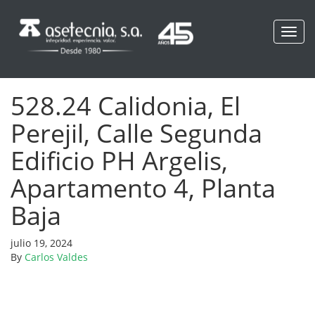
Toggl
navig
528.24 Calidonia, El
Perejil, Calle Segunda
Edificio PH Argelis,
Apartamento 4, Planta
Baja
julio 19, 2024
By
Carlos Valdes