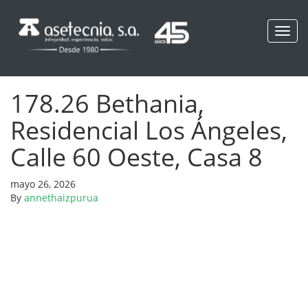
Toggl
navig
178.26 Bethania,
Residencial Los Ángeles,
Calle 60 Oeste, Casa 8
mayo 26, 2026
By
annethaizpurua