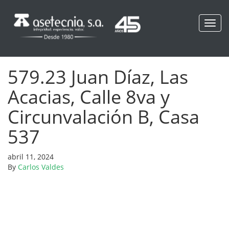
Toggl
navig
579.23 Juan Díaz, Las
Acacias, Calle 8va y
Circunvalación B, Casa
537
abril 11, 2024
By
Carlos Valdes